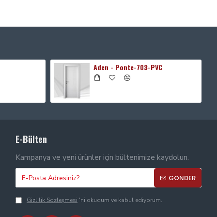
Aden - Ponte-703-PVC
E-Bülten
Kampanya ve yeni ürünler için bültenimize kaydolun.
GÖNDER
Gizlilik Sözleşmesi
'ni okudum ve kabul ediyorum.