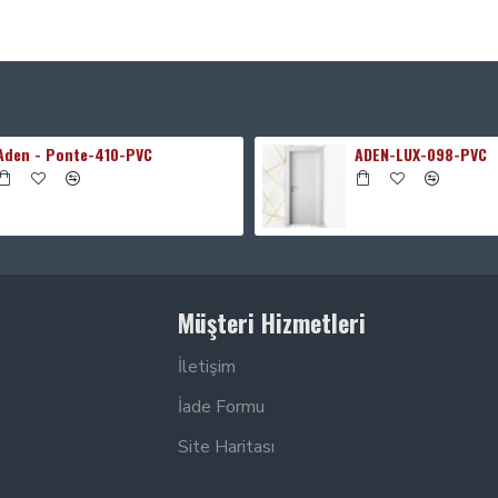
Aden - Ponte-410-PVC
ADEN-LUX-098-PVC
Müşteri Hizmetleri
İletişim
İade Formu
Site Haritası