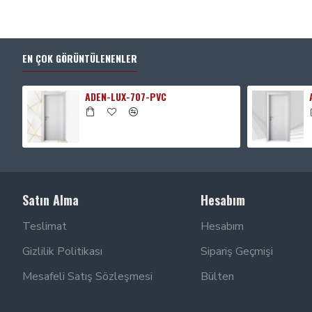
EN ÇOK GÖRÜNTÜLENENLER
ADEN-LUX-707-PVC
Satın Alma
Hesabım
Teslimat
Hesabım
Gizlilik Politikası
Sipariş Geçmişi
Mesafeli Satış Sözleşmesi
Bülten