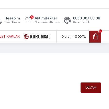
0
Hesabım
Aklımdakiler
0850 307 83 08
Giriş / Kayıt ol
Aklımdakileri Düzenle
Online Destek
0
KURUMSAL
LET KAPILAR
0 ürün - 0,00TL
DEVAM