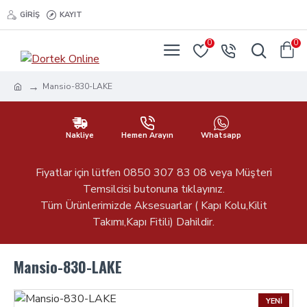
GIRIŞ
KAYIT
0
0
Mansio-830-LAKE
Nakliye
Hemen Arayın
Whatsapp
Fiyatlar için lütfen 0850 307 83 08 veya Müşteri
Temsilcisi butonuna tıklayınız.
Tüm Ürünlerimizde Aksesuarlar ( Kapı Kolu,Kilit
Takımı,Kapı Fitili) Dahildir.
Mansio-830-LAKE
YENI