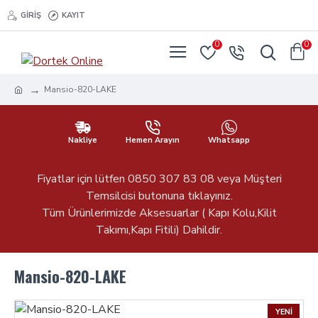
GIRIŞ
KAYIT
0
0
Mansio-820-LAKE
Nakliye
Hemen Arayın
Whatsapp
Fiyatlar için lütfen 0850 307 83 08 veya Müşteri
Temsilcisi butonuna tıklayınız.
Tüm Ürünlerimizde Aksesuarlar ( Kapı Kolu,Kilit
Takımı,Kapı Fitili) Dahildir.
Mansio-820-LAKE
YENI