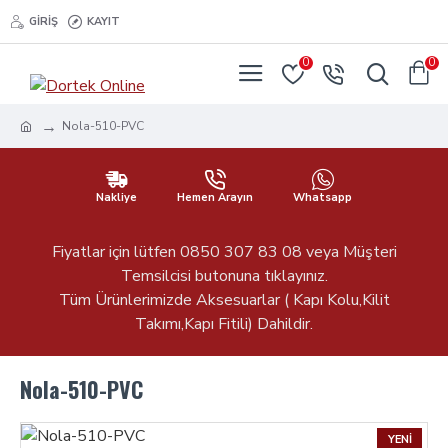
GIRIŞ
KAYIT
0
0
Nola-510-PVC
Nakliye
Hemen Arayın
Whatsapp
Fiyatlar için lütfen 0850 307 83 08 veya Müşteri
Temsilcisi butonuna tıklayınız.
Tüm Ürünlerimizde Aksesuarlar ( Kapı Kolu,Kilit
Takımı,Kapı Fitili) Dahildir.
Nola-510-PVC
YENI