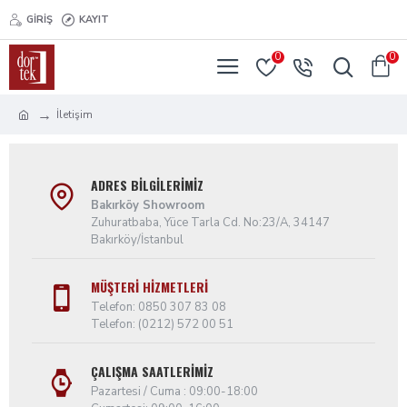
GIRIŞ
KAYIT
0
0
İletişim
ADRES BILGILERIMIZ
Bakırköy Showroom
Zuhuratbaba, Yüce Tarla Cd. No:23/A, 34147
Bakırköy/İstanbul
MÜŞTERI HIZMETLERI
Telefon: 0850 307 83 08
Telefon: (0212) 572 00 51
ÇALIŞMA SAATLERIMIZ
Pazartesi / Cuma : 09:00-18:00