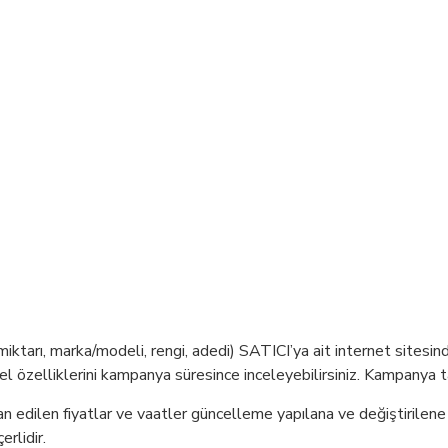
miktarı, marka/modeli, rengi, adedi) SATICI’ya ait internet sitesi
l özelliklerini kampanya süresince inceleyebilirsiniz. Kampanya ta
İlan edilen fiyatlar ve vaatler güncelleme yapılana ve değiştirilene 
erlidir.