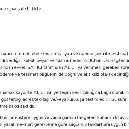
ne sipariş ile birlikte
rünün temel nitelikleri, satış fiyatı ve ödeme şekli ile teslimata i
idi verdiğini kabul, beyan ve taahhüt eder. ALICI’nın; Ön Bilgilend
ndan evvel, SATICI tarafından ALICI' ya verilmesi gereken adresi,
nı, ödeme ve teslimat bilgilerini de doğru ve eksiksiz olarak edindiğ
amak kaydı ile ALICI' nın yerleşim yeri uzaklığına bağlı olarak i
n gösterdiği adresteki kişi ve/veya kuruluşa teslim edilir. Bu süre 
me hakkı saklıdır.
len niteliklere uygun ve varsa garanti belgeleri, kullanım kılavuzl
arak yasal mevzuat gereklerine göre sağlam, standartlara uygun bir