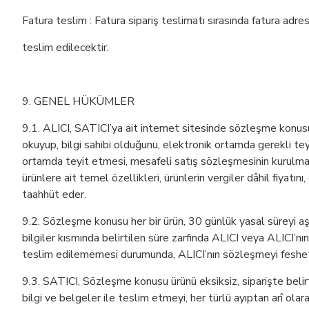
Fatura teslim : Fatura sipariş teslimatı sırasında fatura adresi
teslim edilecektir.
9. GENEL HÜKÜMLER
9.1. ALICI, SATICI’ya ait internet sitesinde sözleşme konusu ü
okuyup, bilgi sahibi olduğunu, elektronik ortamda gerekli tey
ortamda teyit etmesi, mesafeli satış sözleşmesinin kurulması
ürünlere ait temel özellikleri, ürünlerin vergiler dâhil fiyatı
taahhüt eder.
9.2. Sözleşme konusu her bir ürün, 30 günlük yasal süreyi aşm
bilgiler kısmında belirtilen süre zarfında ALICI veya ALICI’nı
teslim edilememesi durumunda, ALICI’nın sözleşmeyi feshet
9.3. SATICI, Sözleşme konusu ürünü eksiksiz, siparişte belirti
bilgi ve belgeler ile teslim etmeyi, her türlü ayıptan arî ol