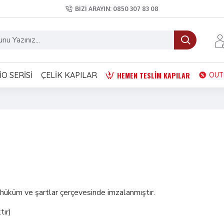
BIZI ARAYIN: 0850 307 83 08
HEMEN TESLIM KAPILAR
O SERISI
ÇELIK KAPILAR
OUT
n hüküm ve şartlar çerçevesinde imzalanmıştır.
tır)