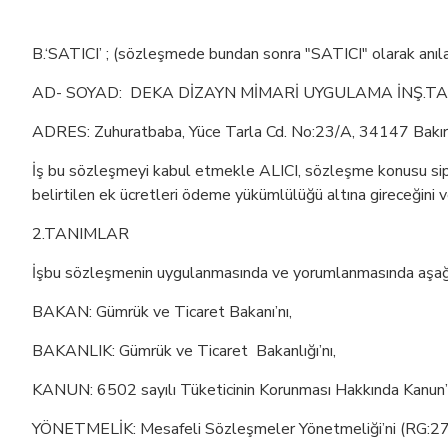
B.‘SATICI’ ; (sözleşmede bundan sonra "SATICI" olarak anıla
AD- SOYAD: DEKA DİZAYN MİMARİ UYGULAMA İNŞ.TAA
ADRES: Zuhuratbaba, Yüce Tarla Cd. No:23/A, 34147 Bakır
İş bu sözleşmeyi kabul etmekle ALICI, sözleşme konusu sipari
belirtilen ek ücretleri ödeme yükümlülüğü altına gireceğini v
2.TANIMLAR
İşbu sözleşmenin uygulanmasında ve yorumlanmasında aşağıda y
BAKAN: Gümrük ve Ticaret Bakanı’nı,
BAKANLIK: Gümrük ve Ticaret Bakanlığı’nı,
KANUN: 6502 sayılı Tüketicinin Korunması Hakkında Kanun’
YÖNETMELİK: Mesafeli Sözleşmeler Yönetmeliği’ni (RG: