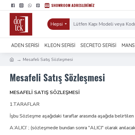
SHOWROOM ADRESLERIMIZ
Hepsi
ADEN SERISI
KLEON SERISI
SECRETO SERISI
MANSI
Mesafeli Satış Sözleşmesi
Mesafeli Satış Sözleşmesi
MESAFELİ SATIŞ SÖZLEŞMESİ
1.TARAFLAR
İşbu Sözleşme aşağıdaki taraflar arasında aşağıda belirtile
A.‘ALICI’ ; (sözleşmede bundan sonra "ALICI" olarak anılacak