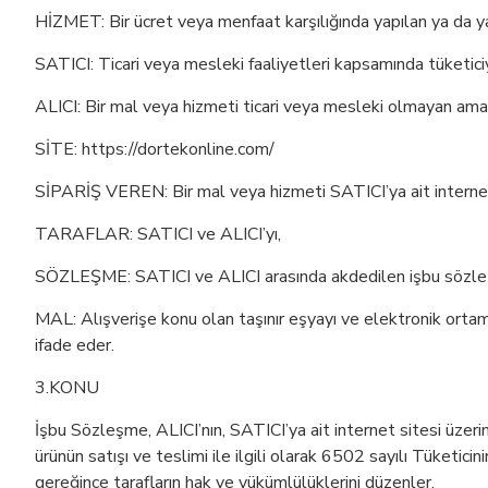
HİZMET: Bir ücret veya menfaat karşılığında yapılan ya da ya
SATICI: Ticari veya mesleki faaliyetleri kapsamında tüketic
ALICI: Bir mal veya hizmeti ticari veya mesleki olmayan amaç
SİTE: https://dortekonline.com/
SİPARİŞ VEREN: Bir mal veya hizmeti SATICI’ya ait internet 
TARAFLAR: SATICI ve ALICI’yı,
SÖZLEŞME: SATICI ve ALICI arasında akdedilen işbu sözle
MAL: Alışverişe konu olan taşınır eşyayı ve elektronik ortam
ifade eder.
3.KONU
İşbu Sözleşme, ALICI’nın, SATICI’ya ait internet sitesi üzerind
ürünün satışı ve teslimi ile ilgili olarak 6502 sayılı Tüke
gereğince tarafların hak ve yükümlülüklerini düzenler.