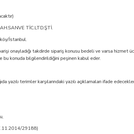
caktır)
H.SANVE TİC.LTD.ŞTİ.
köy/İstanbul.
şi onayladığı takdirde sipariş konusu bedeli ve varsa hizmet ücre
e bu konuda bilgilendirildiğini peşinen kabul eder.
azılı terimler karşılarındaki yazılı açıklamaları ifade edecekler
u,
27.11.2014/29188)