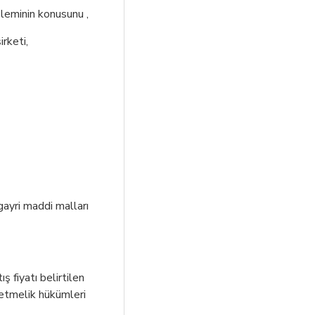
şleminin konusunu ,
rketi,
gayri maddi malları
ş fiyatı belirtilen
netmelik hükümleri