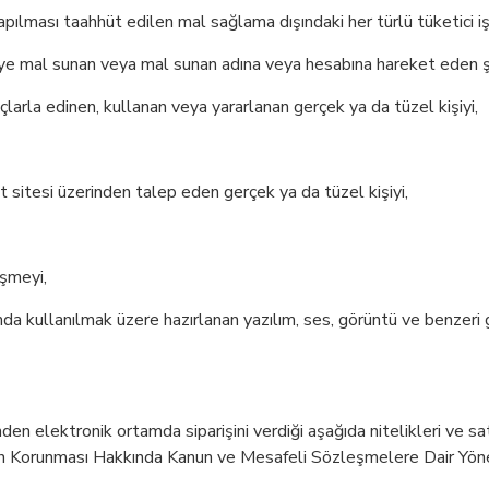
pılması taahhüt edilen mal sağlama dışındaki her türlü tüketici i
iye mal sunan veya mal sunan adına veya hesabına hareket eden şi
larla edinen, kullanan veya yararlanan gerçek ya da tüzel kişiyi,
sitesi üzerinden talep eden gerçek ya da tüzel kişiyi,
şmeyi,
da kullanılmak üzere hazırlanan yazılım, ses, görüntü ve benzeri 
en elektronik ortamda siparişini verdiği aşağıda nitelikleri ve satı
ticinin Korunması Hakkında Kanun ve Mesafeli Sözleşmelere Dair Yö