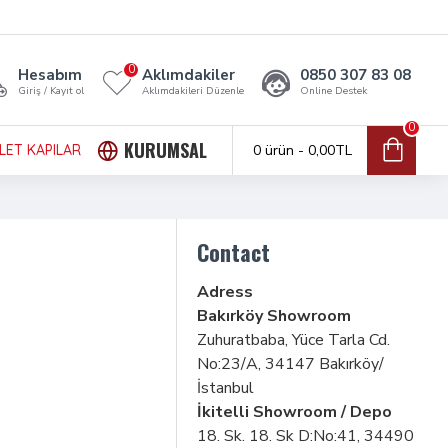
0
Hesabım
Aklımdakiler
0850 307 83 08
Giriş / Kayıt ol
Aklımdakileri Düzenle
Online Destek
0
KURUMSAL
LET KAPILAR
0 ürün - 0,00TL
Contact
Adress
Bakırköy Showroom
Zuhuratbaba, Yüce Tarla Cd.
No:23/A, 34147 Bakırköy/
İstanbul
İkitelli Showroom / Depo
18. Sk. 18. Sk D:No:41, 34490