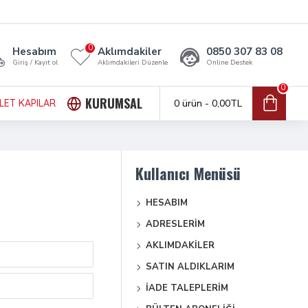
0
Hesabım
Aklımdakiler
0850 307 83 08
Giriş / Kayıt ol
Aklımdakileri Düzenle
Online Destek
0
KURUMSAL
LET KAPILAR
0 ürün - 0,00TL
Kullanıcı Menüsü
HESABIM
ADRESLERIM
AKLIMDAKILER
SATIN ALDIKLARIM
İADE TALEPLERIM