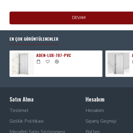
DEVAM
EN ÇOK GÖRÜNTÜLENENLER
ADEN-LUX-707-PVC
Satın Alma
Hesabım
Teslimat
Hesabım
Gizlilik Politikası
Sipariş Geçmişi
Mesafeli Satış Sözleşmesi
Bülten