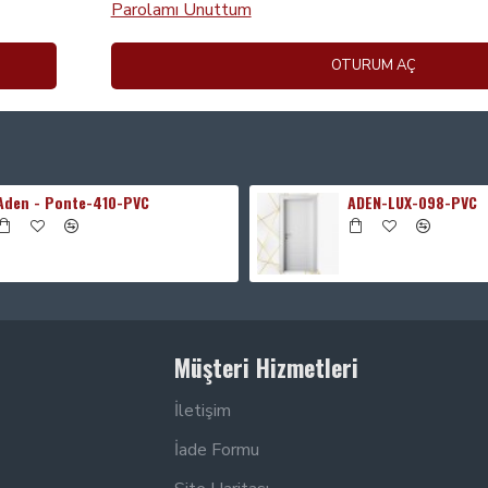
Parolamı Unuttum
OTURUM AÇ
Aden - Ponte-410-PVC
ADEN-LUX-098-PVC
Müşteri Hizmetleri
İletişim
İade Formu