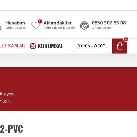
0
Hesabım
Aklımdakiler
0850 307 83 08
Giriş / Kayıt ol
Aklımdakileri Düzenle
Online Destek
0
KURUMSAL
LET KAPILAR
0 ürün - 0,00TL
layınız.
ldir.
F2-PVC