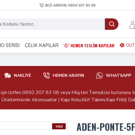
BIZI ARAYIN: 0850 307 83 08
HEMEN TESLIM KAPILAR
O SERISI
ÇELIK KAPILAR
OUT
NAKLIYE
HEMEN ARAYIN
WHATSAPP
r için lütfen 0850 307 83 08 veya Müşteri Temsilcisi butonuna tık
Ürünlerimizde Aksesuarlar ( Kapı Kolu,Kilit Takımı,Kapı Fitili) Dahi
ADEN-PONTE-5
YENI