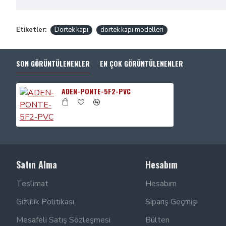
Etiketler:
Dortek kapı
dortek kapı modelleri
SON GÖRÜNTÜLENENLER
EN ÇOK GÖRÜNTÜLENENLER
ADEN-PONTE-5F2-PVC
Satın Alma
Hesabım
Teslimat
Hesabım
Gizlilik Politikası
Sipariş Geçmişi
Mesafeli Satış Sözleşmesi
Bülten