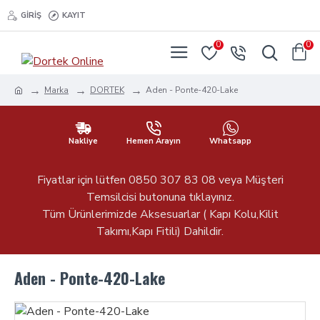
GIRIŞ
KAYIT
0
0
Marka
DORTEK
Aden - Ponte-420-Lake
Nakliye
Hemen Arayın
Whatsapp
Fiyatlar için lütfen 0850 307 83 08 veya Müşteri
Temsilcisi butonuna tıklayınız.
Tüm Ürünlerimizde Aksesuarlar ( Kapı Kolu,Kilit
Takımı,Kapı Fitili) Dahildir.
Aden - Ponte-420-Lake